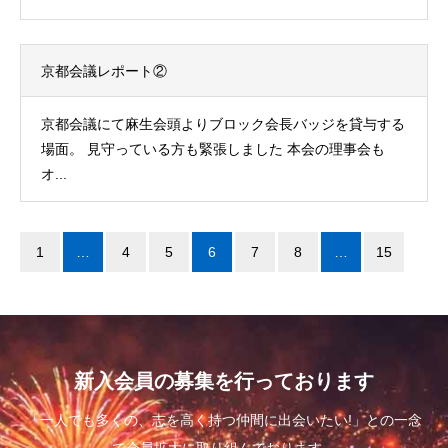
京都会議レポート②
京都会議にて麻生会頭よりブロック会長バッジを貸与する
場面。 見守っている方も緊張しました 本会の理事会も
オ...
1
…
4
5
6
7
8
…
15
新入会員の募集を行っております
「一人でも多くの、志を高く持つ仲間に出会いたい!」との一念