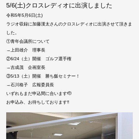
5/6(土)クロスレディオに出演しました
令和5年5月6日(土)
ラジオ収録に加藤漢太さんのクロスレディオに出演させて頂きま
した。
①青年会議所について
→上田雄介 理事長
②6/24（土）開催 ゴルフ選手権
→吉成茂 企画室長
③5/13（土）開催 勝ち飯セミナー！
→石川格子 広報委員長
いずれもまだ申込間に合います🫡
お申込み、お待ちしております‼️