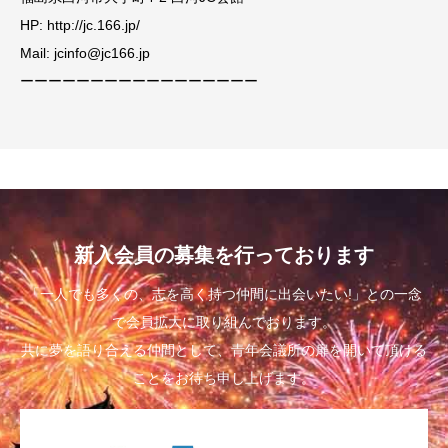
HP: http://jc.166.jp/
Mail: jcinfo@jc166.jp
ーーーーーーーーーーーーーーーーー
新入会員の募集を行っております
「一人でも多くの、志を高く持つ仲間に出会いたい!」との一念
で会員拡大に取り組んでおります。
共に夢を語り合える仲間として、青年会議所の扉を開いて頂ける
ことをお待ち申し上げます。