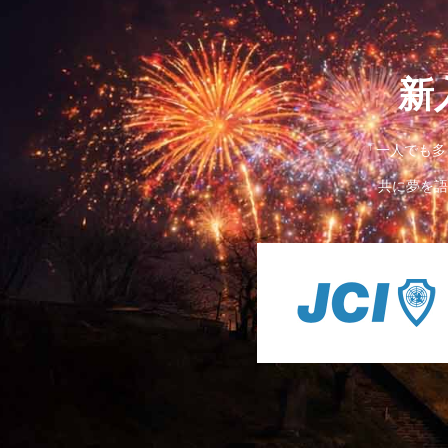
新
「一人でも多
共に夢を語